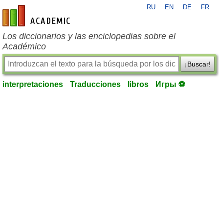
RU
EN
DE
FR
es-academic.com
Los diccionarios y las enciclopedias sobre el
Académico
¡Buscar!
interpretaciones
Traducciones
libros
Игры ⚽