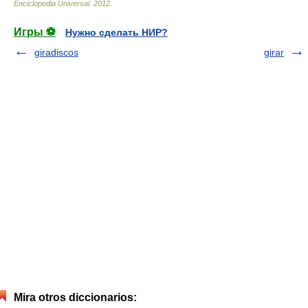
Enciclopedia Universal
.
2012
.
Игры ⚽
Нужно сделать НИР?
giradiscos
girar
Mira otros diccionarios: