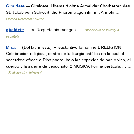
Giraldete
— Giraldete, Überwurf ohne Ärmel der Chorherren des
St. Jakob vom Schwert; die Prioren tragen ihn mit Ärmeln …
Pierer's Universal-Lexikon
giraldete
— m. Roquete sin mangas …
Diccionario de la lengua
española
Misa
— (Del lat. missa.) ► sustantivo femenino 1 RELIGIÓN
Celebración religiosa, centro de la liturgia católica en la cual el
sacerdote ofrece a Dios padre, bajo las especies de pan y vino, el
cuerpo y la sangre de Jesucristo. 2 MÚSICA Forma particular… …
Enciclopedia Universal